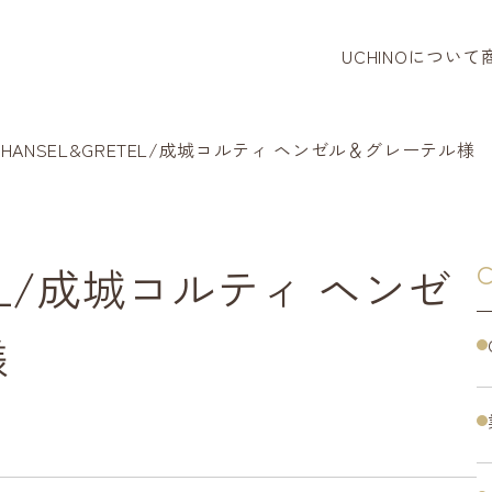
UCHINOについて
タオル
バスロー
HANSEL&GRETEL/成城コルティ ヘンゼル＆グレーテル様
パジャマ
リラクシ
TEL/成城コルティ ヘンゼ
C
ベビー・
様
タオルハ
寝装品