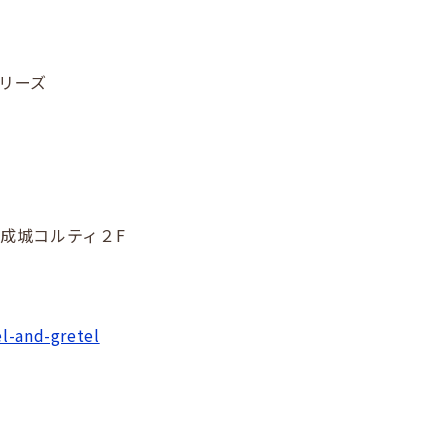
リーズ
」
成城コルティ２F
el-and-gretel