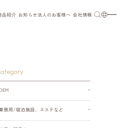
商品紹介
お知らせ
法人のお客様へ
会社情報
OEM
会社概要
日本語
ブ
業務用
代表メッセージ
English
小売 / 卸売り
拠点
French
ングウェア
採用事例
沿革
簡体語
ategory
キッズ
サステナビリティ
繁体語
OEM
タオル
バスローブ
パジャマ
ンカチ
リラクシングウェア
ベビー・キッズ
業務用/宿泊施設、エステなど
タオルハンカチ
寝装品
タオル
バスローブ
パジャマ
スリッパ・マット
その他
リラクシングウェア
ベビー・キッズ
オーダーメイド