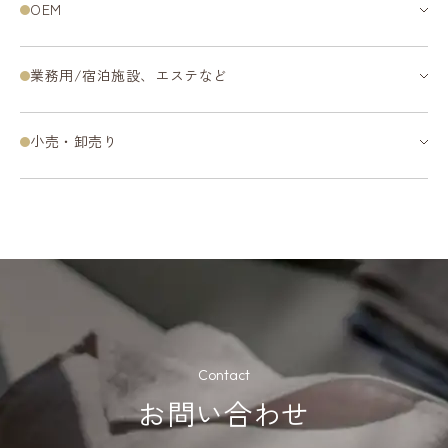
OEM
タオル
バスローブ
パジャマ
リラクシングウェア
ベビー・キッズ
タオルハンカチ
寝装品
業務用/宿泊施設、エステなど
スリッパ・マット
その他
オーダーメイド
タオル
バスローブ
パジャマ
リラクシングウェア
ベビー・キッズ
タオルハンカチ
寝装品
小売・卸売り
スリッパ・マット
その他
オーダーメイド
タオル
バスローブ
パジャマ
リラクシングウェア
ベビー・キッズ
タオルハンカチ
寝装品
スリッパ・マット
その他
オーダーメイド
Contact
お問い合わせ