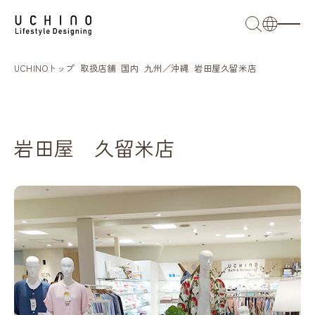
日本語
UCHINOトップ
取扱店舗
国内
九州／沖縄
岩田屋久留米店
English
French
岩田屋 久留米店
簡体語
繁体語