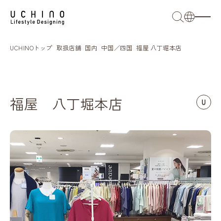
日本語
UCHINOトップ
取扱店舗
国内
中国／四国
福屋 八丁堀本店
English
French
福屋 八丁堀本店
簡体語
繁体語