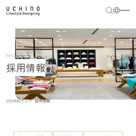
日本語
English
French
Recruit
採用情報
簡体語
繁体語
UCHINOトップ
採用情報