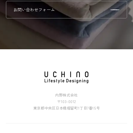
考段階における有利・不利は全くありませんので、是非
しでもお互いが認識を深められればと考えております。
お問い合わせフォーム
ご応募下さい！
海外の関連会社での採用は行っているのですか？
採用はそれぞれ現地で行っております。国内での採用に
ついては通常は国内の事業所の勤務となりますが、国内
で採用された社員が出向という形で赴任するケースも一
入社後の研修について教えてください。
部ございます。
入社して即配属！ということはなく、1ヵ月は集合研修
として社内ルールや仕事の基礎知識・社会人としてのマ
ナーなどを学んでいただき、その後はOJTとして複数の
配属については希望がかなうのでしょうか？
現場に仮配属して研修を受けてもらいます。eラーニン
皆様の職種の希望については、採用の段階（面接）でど
グなども導入しており、研修の充実を図っていますので
のような仕事がしたいのか？を必ずお聞きしています。
安心してご入社ください。
但し、配属先を特定した採用は行っておりません。個人
語学力を活かせる部署はありますか？
内野株式会社
の希望だけでなく様々な条件の中で決定致しますので、
〒103-0012
基本的には日本語での対応が殆どですが、当社は海外に
必ずしも希望通りの配属になるとは限りません。ジョブ
東京都中央区日本橋堀留町1丁目7番15号
工場を持ち、生産拠点も多くが海外です。海外ライセン
ローテーションを積極的におこなっていますので、様々
スブランドも展開しており、海外との接点も多くありま
会社の雰囲気はどうですか？
な職種にチャレンジする中でご自身に合ったキャリアプ
す。海外業務部や商品部などでは語学力を活かすことが
社員の大勢いる大企業ではありませんので、組織の歯車
ランを考えていきましょう。
できる場面もあると思います。今後今までにも増してグ