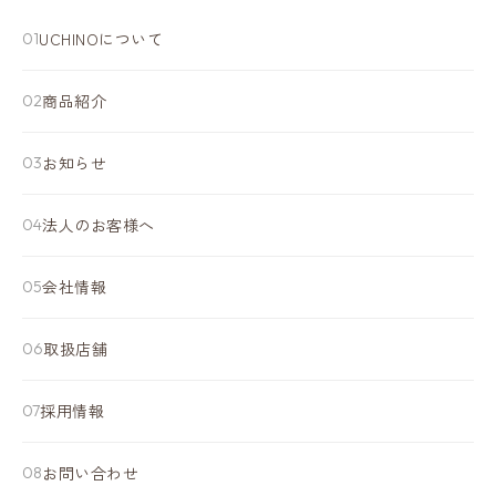
になって存在感を感じられないといったことはまずあり
ローバルな展開を目指していく中で、そのような場もさ
ません。社員個々の能力が評価され、年次・社歴に関係
UCHINOについて
リモートワークは可能ですか？
らに増えていくことと思います。
なく大きな仕事を担うチャンスも十分あります。幅広い
部署により頻度は異なりますが、会社として「業務生産
年齢層の人が働いていますので、多様な価値観や考え方
商品紹介
性の向上」を目的としてリモートワークを導入していま
を持った社員同士、新しいアイデアを生み出すためにコ
す。コミニュケーションツールや情報共有ツールも多く
勤務時間について教えてください。
ミュニケーションを活発におこなっています。
導入しており、在宅での勤務を円滑に進められるように
お知らせ
9:15～17:30の所定労働時間7時間15分が基本シフトで
環境整備もしています。
す。ノー残業デーを設けるなど、ワーク・ライフ・バラ
法人のお客様へ
ンスを意識した働き方ができるようにしています。
育休取得率を教えてください。
男女で異なりますが、女性は100%です。産休・育休取
会社情報
得した方で2018~2023年の直近5年については全員が職
場復帰し、時短勤務制度等を利用して家庭と両立しなが
服装・髪色に規定はありますか？
取扱店舗
ら元気に働いています。男性についても直近5年で60%
部署や職種により程度は異なりますが、服装・髪色は比
の取得率となっており、今後も取得を推進していきま
較的自由な会社です。公共、社内秩序を害せず、TPOに
す。
採用情報
合わせていただければ好きな服装や髪色でおしゃれを楽
しんでいただけます。
お問い合わせ