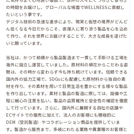
た気持ちよく心地良い製品で、世界の人々にくつろぎと安らぎ
の時間をお届けし、グローバルな場面でWELLNESSに貢献し
たいという夢です。
デジタル技術の急速な進歩により、現実と仮想の境界がどんど
ん低くなる今日だからこそ、直接人に寄り添う製品を心を込め
て作り、それを世界にお届けすることで、大きな成長を遂げた
いと願っています。
当社は、かつて紡績から製品製造まで一貫して手掛ける工場を
海外に設立し運営していました。原材料の綿花からこだわる姿
勢は、その時から変わらず今も持ち続けています。信頼できる
国内外の協力工場で、SDGsにも配慮した原材料から独自の素
材を作り、その素材を用いて日常生活を豊かにする様々な製品
を作り出しています。素材と製品の製造に際しては、設備や工
程に細心の注意を払い、製品の品質維持と安全性の確認を徹底
して行っています。さらに、国内外に展開する自社の店舗や
ECサイトでの販売に加えて、法人のお客様にも積極的に
OEM（受託製造）やコラボレーション商品を提供していま
す。製造から販売まで、多岐にわたる業務や異業種のお客様と