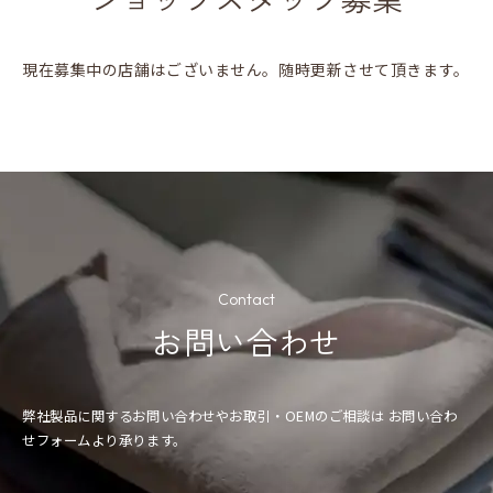
選考活動や企業研究において、学生の皆様から良くある質問に
ついてお答えします。ご参考にして下さい。
現在募集中の店舗はございません。随時更新させて頂きます。
採用予定人数は決まっているのですか？
当然毎年計画は持って採用を行っていますが、絶対その
人数という決まりはありません。面接を通して、我々と
一緒に働いていただきたい！と思う方がいればそれが採
資格を持っていると就職活動に有利ですか？
用人数に繋がります。
採用の時点において、資格の有無は選考の中で参考には
Contact
致しますが、合否を決定する要素にはなりません。資格
お問い合わせ
は持っているだけでは意味が無く、その資格の知識を仕
面接はどのような形式で行われるのですか？
事上で如何に発揮するかが重要です。つまり入社後の話
基本的に1次面接は集団面接を実施しており、2次面接以
で、採用における有利・不利は無く、あくまでも“人物
降は個人面接となります。但し、その年度によって変わ
弊社製品に関するお問い合わせやお取引・OEMのご相談は
お問い合わ
重視”の選考となっております。
短期大学・専門学校（卒業予定）の学生の採用はどう
る事もありますのでご注意下さい。又、面接の場は“学
せフォームより承ります。
なのでしょうか？
生の皆様と会社サイドのコミュニケーションの場”と位
４年制大学と全く変わらない選考を行っております。選
置付けておりますので、対話形式で行っております。少