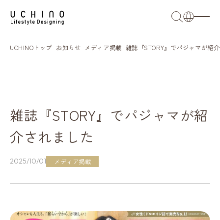
日本語
UCHINOトップ
お知らせ
メディア掲載
雑誌『STORY』でパジャマが紹
English
French
簡体語
雑誌『STORY』でパジャマが紹
繁体語
介されました
2025/10/01
メディア掲載