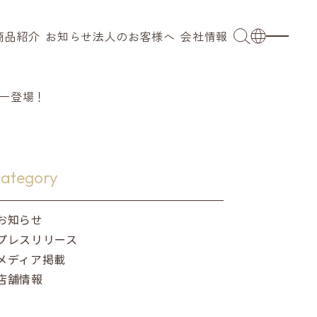
商品紹介
お知らせ
法人のお客様へ
会社情報
OEM
会社概要
日本語
ブ
業務用
代表メッセージ
English
ラー登場！
小売 / 卸売り
拠点
French
ングウェア
採用事例
沿革
簡体語
ategory
キッズ
サステナビリティ
繁体語
お知らせ
プレスリリース
ンカチ
メディア掲載
店舗情報