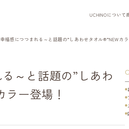
UCHINOについて
タオル
バスロー
幸福感につつまれる～と話題の”しあわせタオル®”NEWカ
パジャマ
リラクシ
る～と話題の”しあわ
C
ベビー・
Wカラー登場！
タオルハ
寝装品