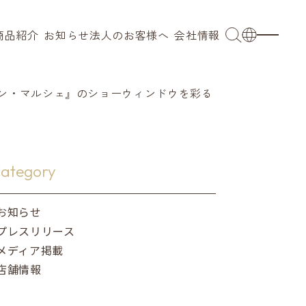
商品紹介
お知らせ
法人のお客様へ
会社情報
OEM
会社概要
日本語
ブ
業務用
代表メッセージ
English
ボン・マルシェ』のショーウィンドウを彩る
小売 / 卸売り
拠点
French
ングウェア
採用事例
沿革
簡体語
ategory
キッズ
サステナビリティ
繁体語
お知らせ
プレスリリース
ンカチ
メディア掲載
店舗情報