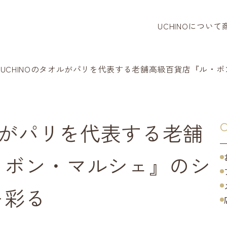
UCHINOについて
タオル
バスロー
UCHINOのタオルがパリを代表する老舗高級百貨店『ル・
パジャマ
リラクシ
オルがパリを代表する老舗
C
ベビー・
・ボン・マルシェ』のシ
タオルハ
を彩る
寝装品