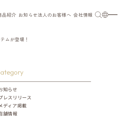
商品紹介
お知らせ
法人のお客様へ
会社情報
OEM
会社概要
日本語
ブ
業務用
代表メッセージ
English
アイテムが登場！
小売 / 卸売り
拠点
French
ングウェア
採用事例
沿革
簡体語
ategory
キッズ
サステナビリティ
繁体語
お知らせ
プレスリリース
ンカチ
メディア掲載
店舗情報