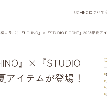
UCHINOについて
タオル
バスロー
初コラボ！『UCHINO』×『STUDIO PICONE』2023春夏
パジャマ
リラクシ
NO』×『STUDIO
C
ベビー・
23春夏アイテムが登場！
タオルハ
寝装品