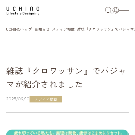
日本語
UCHINOトップ
お知らせ
メディア掲載
雑誌『クロワッサン』でパジャマ
English
French
簡体語
雑誌『クロワッサン』でパジャ
繁体語
マが紹介されました
2025/09/10
メディア掲載