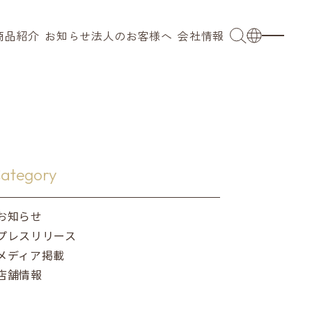
商品紹介
お知らせ
法人のお客様へ
会社情報
OEM
会社概要
日本語
ブ
業務用
代表メッセージ
English
小売 / 卸売り
拠点
French
ングウェア
採用事例
沿革
簡体語
ategory
キッズ
サステナビリティ
繁体語
お知らせ
プレスリリース
ンカチ
メディア掲載
店舗情報