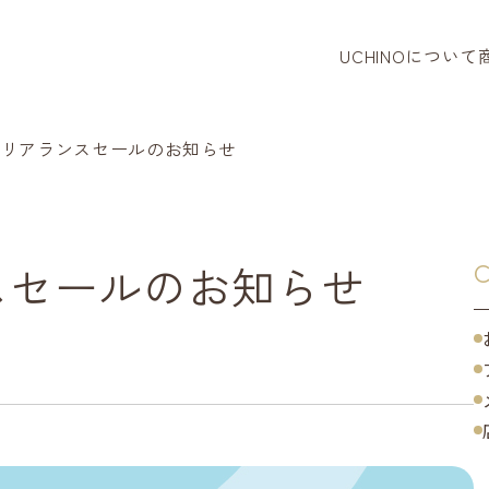
UCHINOについて
タオル
バスロー
クリアランスセールのお知らせ
パジャマ
リラクシ
スセールのお知らせ
C
ベビー・
タオルハ
寝装品