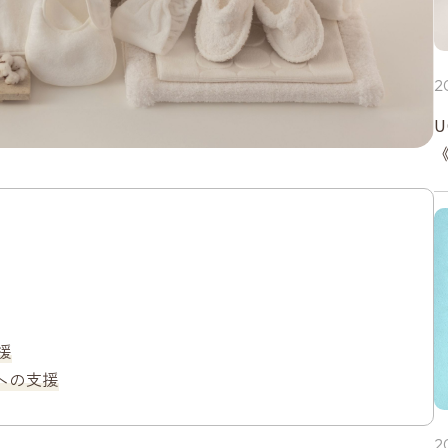
2
援
への支援
2