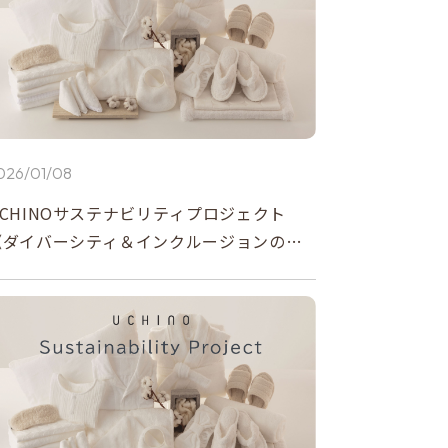
・マット
メイド
026/01/08
UCHINOサステナビリティプロジェクト
《ダイバーシティ＆インクルージョンの推
進》