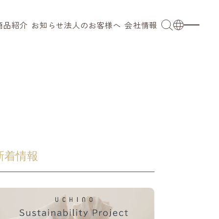
商品紹介
お知らせ
法人のお客様へ
会社情報
OEM
会社概要
日本語
ブ
業務用
代表メッセージ
English
小売 / 卸売り
拠点
French
ングウェア
採用事例
沿革
簡体語
キッズ
サステナビリティ
繁体語
新着情報
ンカチ