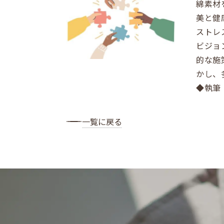
綿素材
美と健
ストレ
ビジョ
的な施
かし、
◆執筆
一覧に戻る