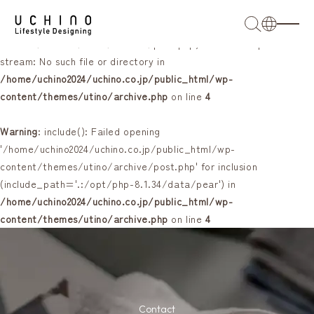
Warning
: include(/home/uchino2024/uchino.co.jp/public_html/wp-
content/themes/utino/archive/post.php): Failed to open
日本語
stream: No such file or directory in
/home/uchino2024/uchino.co.jp/public_html/wp-
English
content/themes/utino/archive.php
on line
4
French
Warning
: include(): Failed opening
'/home/uchino2024/uchino.co.jp/public_html/wp-
簡体語
content/themes/utino/archive/post.php' for inclusion
(include_path='.:/opt/php-8.1.34/data/pear') in
繁体語
/home/uchino2024/uchino.co.jp/public_html/wp-
content/themes/utino/archive.php
on line
4
Contact